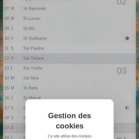
02
07
M
St Raymond
08
M
St Lucien
09
J
St Alix
10
V
St Guillaume
11
S
Ste Pauline
12
D
Ste Tatiana
13
L
Ste Yvette
03
14
M
Ste Nina
15
M
St Rémi
16
J
St Marcel
17
V
Ste Roseline
Gestion des
18
S
Ste Prisca
cookies
19
D
St Marius
Ce site utilise des cookies
20
L
St Sébastien