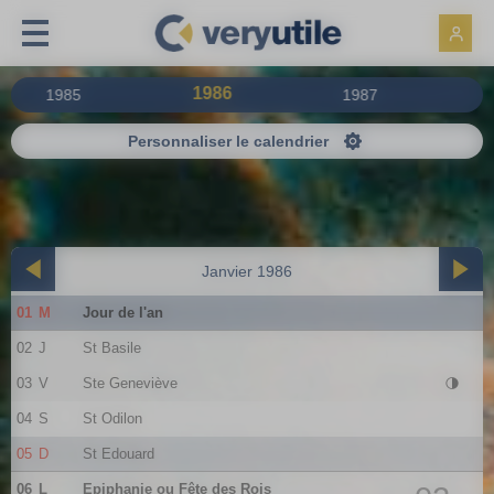
Panneau de gestion des cookies
1986
1985
1987
Personnaliser le calendrier
Janvier 1986
01
M
Jour de l'an
02
J
St Basile
03
V
Ste Geneviève
04
S
St Odilon
05
D
St Edouard
06
L
Epiphanie ou Fête des Rois