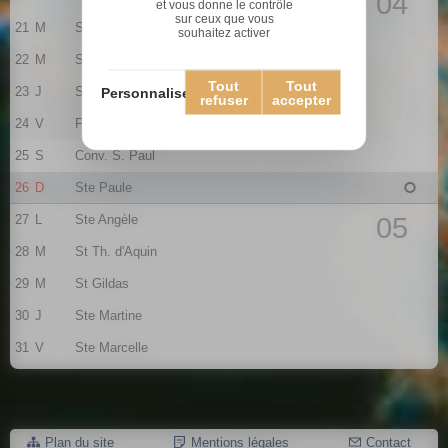
04
et vous donne le contrôle
sur ceux que vous
21
M
Ste Agnès
souhaitez activer
22
M
St Vincent
Tout
Tout
23
J
St Barnard
Personnaliser
refuser
accepter
24
V
Fr. de Sales
25
S
Conv. S. Paul
26
D
Ste Paule
27
L
Ste Angèle
05
28
M
St Th. d'Aquin
29
M
St Gildas
30
J
Ste Martine
31
V
Ste Marcelle
Plan du site
Mentions légales
Contact