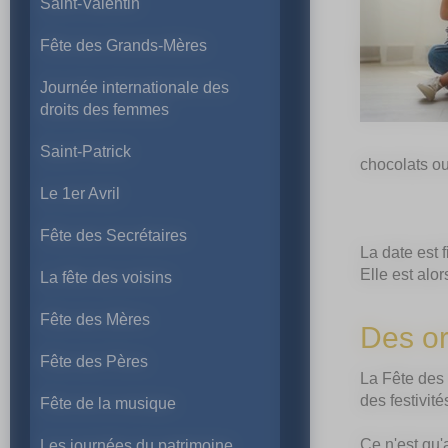
Saint-Valentin
Fête des Grands-Mères
Journée internationale des
droits des femmes
Saint-Patrick
chocolats ou
Le 1er Avril
Fête des Secrétaires
La date est 
Elle est alo
La fête des voisins
Fête des Mères
Des o
Fête des Pères
La Fête des M
des festivi
Fête de la musique
Ce n'est qu'
Les journées du patrimoine