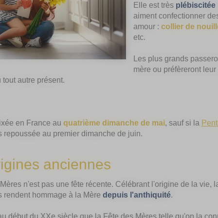
Elle est très
plébiscitée
aiment confectionner des
amour :
collier de nouil
etc.
Les plus grands passero
mère ou préfèreront leur o
 tout autre présent.
fixée en France au
quatrième dimanche de mai
, sauf si la
Pent
rs repoussée au premier dimanche de juin.
rigines anciennes
ères n'est pas une fête récente. Célébrant l'origine de la vie, la m
tés rendent hommage à la Mère
depuis l'anthiquité
.
au début du XXe siècle que la Fête des Mères telle qu'on la conn