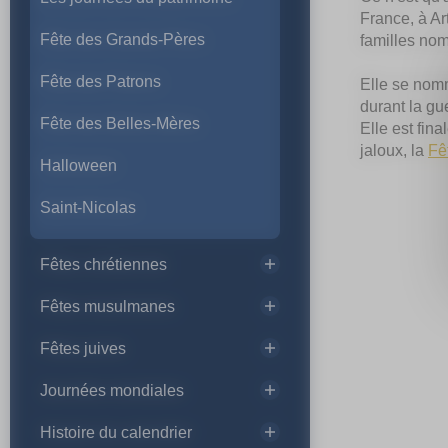
France, à Ar
Fête des Grands-Pères
familles no
Fête des Patrons
Elle se no
durant la gu
Fête des Belles-Mères
Elle est fin
jaloux, la
Fê
Halloween
Saint-Nicolas
Fêtes chrétiennes
Fêtes musulmanes
Fêtes juives
Journées mondiales
Histoire du calendrier