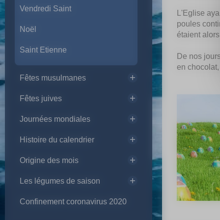
Vendredi Saint
L'Eglise aya
poules conti
Noël
étaient alors
Saint Etienne
De nos jours,
en chocolat, 
Fêtes musulmanes
Fêtes juives
Journées mondiales
Histoire du calendrier
Origine des mois
Les légumes de saison
Confinement coronavirus 2020