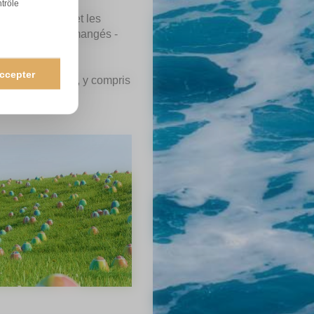
ntrôle
dant le Carême et les
'ayant pas été mangés -
ccepter
'offrir des oeufs, y compris