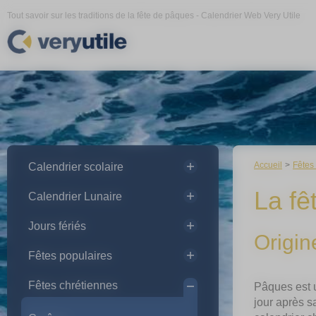
Panneau de gestion des cookies
Tout savoir sur les traditions de la fête de pâques - Calendrier Web Very Utile
Accueil
Fêtes
Calendrier scolaire
La fê
Calendrier Lunaire
Jours fériés
Origin
Fêtes populaires
Fêtes chrétiennes
Pâques est u
jour après sa