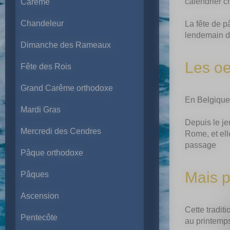
calendrier c
Carême
Chandeleur
La fête de p
lendemain du
Dimanche des Rameaux
Les o
Fête des Rois
Grand Carême orthodoxe
En Belgique 
Mardi Gras
Depuis le je
Mercredi des Cendres
Rome, et ell
passage
Pâque orthodoxe
Mais p
Pâques
Ascension
Cette tradit
Pentecôte
au printemps