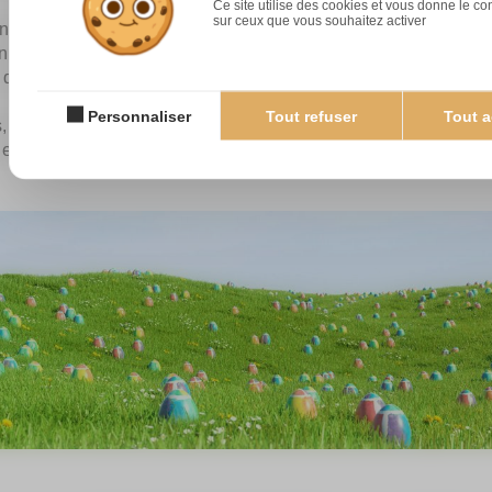
Ce site utilise des cookies et vous donne le co
sur ceux que vous souhaitez activer
nt instauré au IVe siècle l'interdiction de manger des oeufs pen
nuant à pondre, les oeufs pondus depuis le début du Carême -n
 décorés et offerts.
Personnaliser
Tout refuser
Tout a
 le jeûne n'est plus observé aussi strictement mais la tradition d
est restée pour le plaisir des petits et des grands.