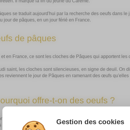
hrétien. Il marque la fin du jeûne du Carême.
âques se traduit aujourd'hui par la recherche des oeufs dans le 
 jour de pâques, en un jour férié en France.
eufs de pâques
et en France, ce sont les cloches de Pâques qui apportent les
udi saint, les cloches sont silencieuses, en signe de deuil. On di
es reviennent le jour de Pâques en ramenant des œufs qu'elles 
ourquoi offre-t-on des oeufs ?
ion remonterait à l'Antiquité. Déjà, les Egyptiens et les Romains 
Gestion des cookies
 car ils étaient le symbole de la vie et de la renaissance.