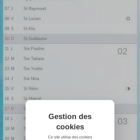
07
J
St Raymond
08
V
St Lucien
09
S
St Alix
10
D
St Guillaume
11
L
Ste Pauline
02
12
M
Ste Tatiana
13
M
Ste Yvette
14
J
Ste Nina
15
V
St Rémi
16
S
St Marcel
17
D
Ste Roseline
Gestion des
18
L
Ste Prisca
03
cookies
19
M
St Marius
Ce site utilise des cookies
20
M
St Sébastien