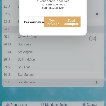
et vous donne le contrôle
sur ceux que vous
21
J
Ste Agnès
souhaitez activer
22
V
St Vincent
Tout
Tout
23
S
St Barnard
Personnaliser
refuser
accepter
24
D
Fr. de Sales
25
L
Conv. S. Paul
04
26
M
Ste Paule
27
M
Ste Angèle
28
J
St Th. d'Aquin
29
V
St Gildas
30
S
Ste Martine
31
D
Ste Marcelle
Plan du site
Mentions légales
Contact