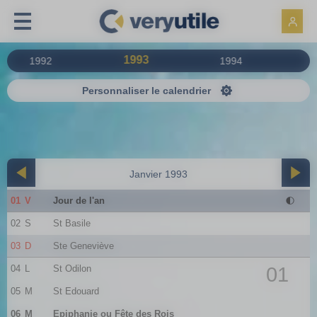
Panneau de gestion des cookies
1993
1992
1994
Personnaliser le calendrier
Janvier 1993
01
V
Jour de l'an
02
S
St Basile
03
D
Ste Geneviève
04
L
St Odilon
01
05
M
St Edouard
06
M
Epiphanie ou Fête des Rois