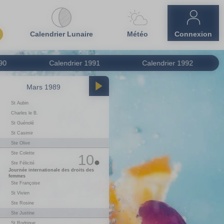
Calendrier Lunaire
Météo
Connexion
90
Calendrier
1991
Calendrier
1992
Mars 1989
Avril 1989
St Aubin
01
S
Le 1er Avril
02
D
Ste Sandrine
Charles le B.
St Guénolé
03
L
St Richard
1
St Casimir
04
M
St Isidore
Ste Olive
05
M
Ste Irène
Ste Colette
06
J
St Marcellin
10
Ste Félicité
07
V
St J-B. de la Salle
Journée internationale des droits des
08
S
Ste Julie
femmes
09
D
St Gautier
Ste Françoise
St Vivien
10
L
St Fulbert
1
Ste Rosine
11
M
St Stanislas
Ste Justine
12
M
St Jules
St Rodrigue
13
J
Ste Ida