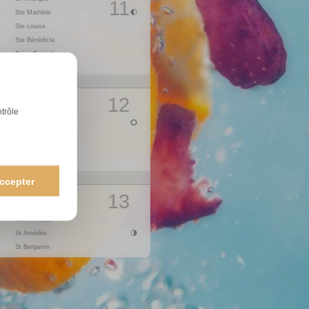
11
Ste Mathilde
14
V
St Maxime
Ste Louise
15
S
St Paterne
16
D
St B.-Joseph
Ste Bénédicte
Saint-Patrick
17
L
St Anicet
1
St Cyrille
18
M
St Parfait
St Joseph
19
M
Ste Emma
St Herbert
20
J
Ste Odette
12
Ste Clémence
21
V
St Anselme
ntrôle
Ste Léa
22
S
St Alexandre
23
D
St Georges
St Victorien
Ste Catherine
24
L
St Fidèle
1
Annonciation
25
M
St Marc
Ste Larissa
26
M
Ste Alida
ccepter
St Habib
27
J
Ste Zita
13
St Gontran
28
V
Ste Valérie
Ste Gwladys
29
S
Ste Cath. de Sienne
St Amédée
30
D
St Robert
St Benjamin