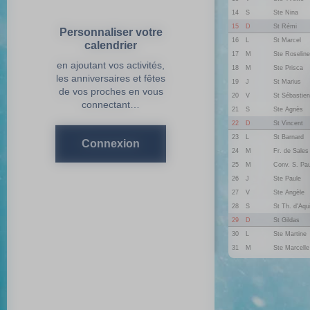
14
S
Ste Nina
15
D
St Rémi
Personnaliser votre
16
L
St Marcel
calendrier
17
M
Ste Roseline
en ajoutant vos activités,
18
M
Ste Prisca
les anniversaires et fêtes
19
J
St Marius
de vos proches en vous
20
V
St Sébastien
connectant…
21
S
Ste Agnès
22
D
St Vincent
23
L
St Barnard
Connexion
24
M
Fr. de Sales
25
M
Conv. S. Pau
26
J
Ste Paule
27
V
Ste Angèle
28
S
St Th. d'Aqu
29
D
St Gildas
30
L
Ste Martine
31
M
Ste Marcelle