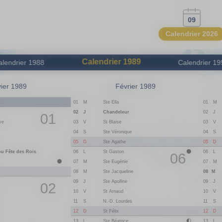
09
Calendrier 2026
Calendrier
1989
alendrier
1988
Calendrier
19
ier 1989
Février 1989
n
01
M
Ste Ella
01
M
02
J
Chandeleur
02
J
01
ve
03
V
St Blaise
03
V
04
S
Ste Véronique
04
S
05
D
Ste Agathe
05
D
ou Fête des Rois
06
L
St Gaston
06
L
06
07
M
Ste Eugénie
07
M
08
M
Ste Jacqueline
08
M
09
J
Ste Apolline
09
J
02
10
V
St Arnaud
10
V
11
S
N.-D. Lourdes
11
S
12
D
St Félix
12
D
13
L
Ste Béatrice
13
L