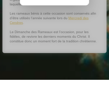
laquelle se tient une Messe de la Passion.
Les rameaux bénis à cette occasion sont conservés afin
d’être utilisés l’année suivante lors du
Mercredi des
Cendres
.
Le Dimanche des Rameaux est l’occasion, pour les
fidèles, de revivre les derniers moments du Christ. Il
constitue donc un moment fort de la tradition chrétienne.
Plan du site
Mentions légales
Contact
Gestion des cookies
Préservons la planète
© Very Utile 2026 - Réalisé par
Cognix Systems
sur
WebGazelle
®