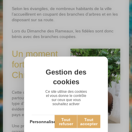
Selon les évangiles, de nombreux habitants de la ville
l’accueillirent en coupant des branches d’arbres et en les
disposant sur sa route.
Lors du Dimanche des Rameaux, les fidèles sont donc
bénis avec des branches coupées.
Un moment
fort pour les
Gestion des
Chrétiens
cookies
Ce site utilise des cookies
Cette célébration a lieu
et vous donne le contrôle
partout dans le monde : le
sur ceux que vous
type d’arbre utilisé varie bien
souhaitez activer
évidemment en fonction des
pays et des régions.
Tout
Tout
Personnaliser
refuser
accepter
Une procession est
organisée, à l’issue de