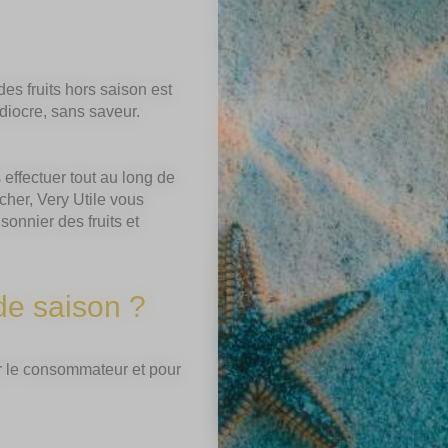
es fruits hors saison est
iocre, sans saveur.
 effectuer tout au long de
cher, Very Utile vous
sonnier des fruits et
de saison ?
our le consommateur et pour