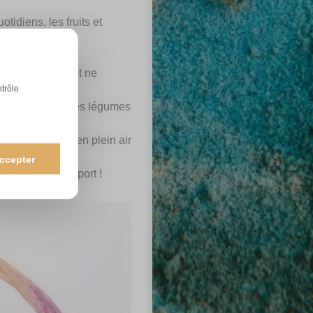
idiens, les fruits et
la bonne saison, et ne
ntrôle
, en mangeant les légumes
irement cultivés en plein air
ccepter
t moins de transport !