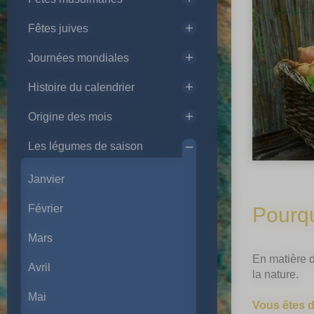
Fêtes juives
Journées mondiales
Histoire du calendrier
Origine des mois
Les légumes de saison
Janvier
Février
Pourqu
Mars
En matière d
Avril
la nature.
Mai
Vous êtes d