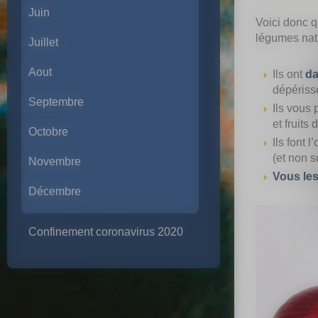
Juin
Voici donc q
légumes natu
Juillet
Aout
Ils ont
da
dépériss
Septembre
Ils vous
et fruits
Octobre
Ils font l
(et non s
Novembre
Vous le
Décembre
Confinement coronavirus 2020