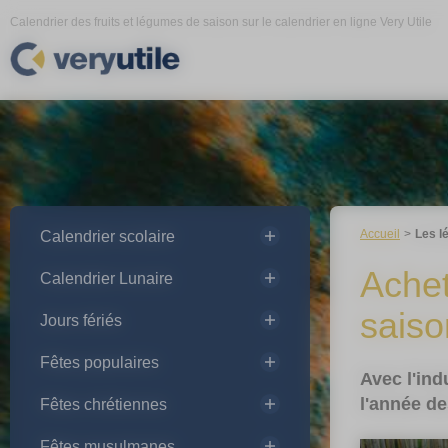
Panneau de gestion des cookies
Calendrier des fruits et légumes de saison sur le calendrier en ligne Very Utile
Accueil
Les l
Calendrier scolaire
Achet
Calendrier Lunaire
saiso
Jours fériés
Fêtes populaires
Avec l'ind
l'année de
Fêtes chrétiennes
Fêtes musulmanes