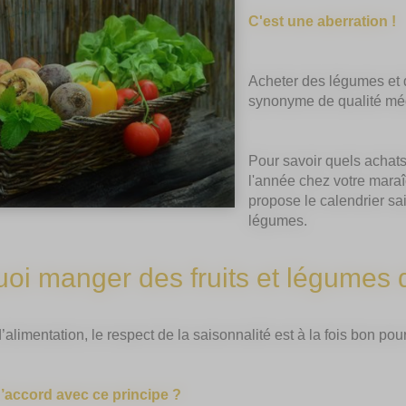
C'est une aberration !
Acheter des légumes et d
synonyme de qualité méd
Pour savoir quels achats
l'année chez votre maraî
propose le calendrier sai
légumes.
oi manger des fruits et légumes 
’alimentation, le respect de la saisonnalité est à la fois bon p
’accord avec ce principe ?