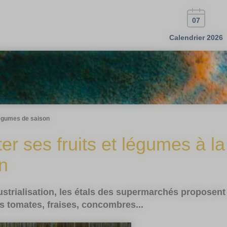
07
Calendrier 2026
égumes de saison
er ses fruits et légumes à l
n
ustrialisation, les étals des supermarchés proposent
s tomates, fraises, concombres...