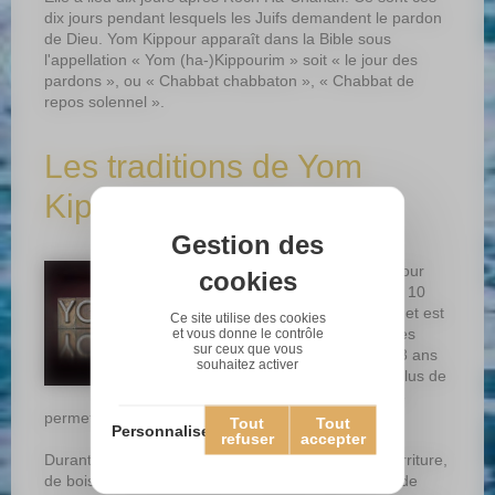
dix jours pendant lesquels les Juifs demandent le pardon
de Dieu. Yom Kippour apparaît dans la Bible sous
l'appellation « Yom (ha-)Kippourim » soit « le jour des
pardons », ou « Chabbat chabbaton », « Chabbat de
repos solennel ».
Les traditions de Yom
Kippour
Gestion des
Le jeûne du Yom Kippour
cookies
commence la veille du 10
Tichri, dure 25 heures et est
Ce site utilise des cookies
obligatoire pour tous les
et vous donne le contrôle
sur ceux que vous
hommes de plus de 13 ans
souhaitez activer
et toutes femmes de plus de
12 ans, si leur santé le
permet.
Tout
Tout
Personnaliser
refuser
accepter
Durant ce jeûne, les Juifs doivent s'abstenir de nourriture,
de boissons et de relations sexuelles. Il est interdit de