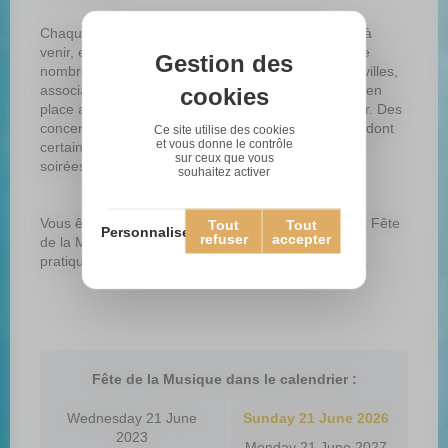
Chaque année, une affiche est créée pour l’édition à
venir, et son organisation est prise en charge par de
Gestion des
nombreux acteurs : gouvernement, départements, villes,
associations… Des appels à candidatures sont mis en
cookies
place afin d’inciter les groupes amateurs à se lancer. Des
concerts professionnels sont également organisés, dont
Ce site utilise des cookies
et vous donne le contrôle
certains sont diffusés à la télévision, à l’occasion de
sur ceux que vous
soirées spéciales.
souhaitez activer
Vous êtes musicien et vous souhaitez participer à la Fête
Tout
Tout
Personnaliser
refuser
accepter
de la Musique ? Retrouvez toutes les informations
pratiques sur
le site officiel de la fête de la musique
.
Fête de la Musique dans le calendrier :
Wednesday 21 June
Sunday 21 June 2026
2023
Monday 21 June 2027