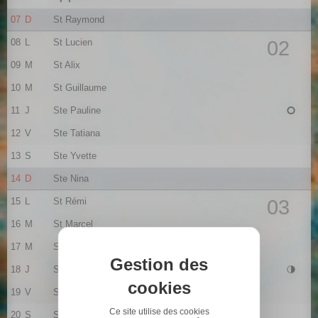
07
D
St Raymond
08
L
St Lucien
02
09
M
St Alix
10
M
St Guillaume
11
J
Ste Pauline
12
V
Ste Tatiana
13
S
Ste Yvette
14
D
Ste Nina
15
L
St Rémi
03
16
M
St Marcel
17
M
Ste Roseline
Gestion des
18
J
Ste Prisca
cookies
19
V
St Marius
Ce site utilise des cookies
20
S
St Sébastien