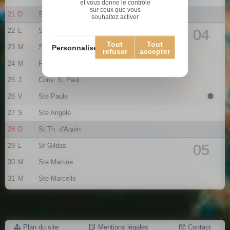
et vous donne le contrôle
sur ceux que vous
21
D
Ste Agnès
souhaitez activer
22
L
St Vincent
04
Tout
Tout
23
M
St Barnard
Personnaliser
refuser
accepter
24
M
Fr. de Sales
25
J
Conv. S. Paul
26
V
Ste Paule
27
S
Ste Angèle
28
D
St Th. d'Aquin
29
L
St Gildas
05
30
M
Ste Martine
31
M
Ste Marcelle
Plan du site
Mentions légales
Contact