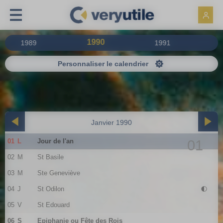
Panneau de gestion des cookies
1990
1989
1991
Personnaliser le calendrier
Janvier 1990
01
L
Jour de l'an
01
02
M
St Basile
03
M
Ste Geneviève
04
J
St Odilon
05
V
St Edouard
06
S
Epiphanie ou Fête des Rois