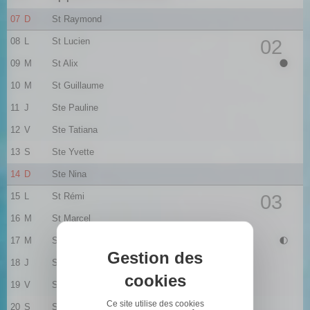
07
D
St Raymond
08
L
St Lucien
02
09
M
St Alix
10
M
St Guillaume
11
J
Ste Pauline
12
V
Ste Tatiana
13
S
Ste Yvette
14
D
Ste Nina
15
L
St Rémi
03
16
M
St Marcel
17
M
Ste Roseline
Gestion des
18
J
Ste Prisca
cookies
19
V
St Marius
Ce site utilise des cookies
20
S
St Sébastien