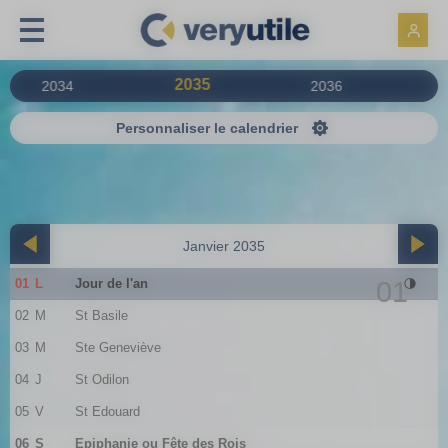
Panneau de gestion des cookies
2035
2034
2036
Personnaliser le calendrier
Janvier 2035
01
L
Jour de l'an
01
02
M
St Basile
03
M
Ste Geneviève
04
J
St Odilon
05
V
St Edouard
06
S
Epiphanie ou Fête des Rois