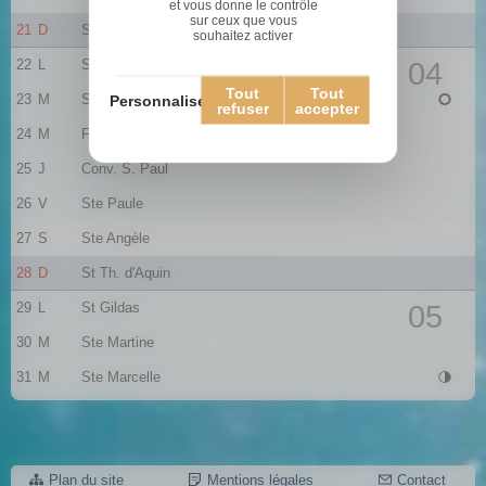
et vous donne le contrôle
sur ceux que vous
21
D
Ste Agnès
souhaitez activer
22
L
St Vincent
04
Tout
Tout
23
M
St Barnard
Personnaliser
refuser
accepter
24
M
Fr. de Sales
25
J
Conv. S. Paul
26
V
Ste Paule
27
S
Ste Angèle
28
D
St Th. d'Aquin
29
L
St Gildas
05
30
M
Ste Martine
31
M
Ste Marcelle
Plan du site
Mentions légales
Contact