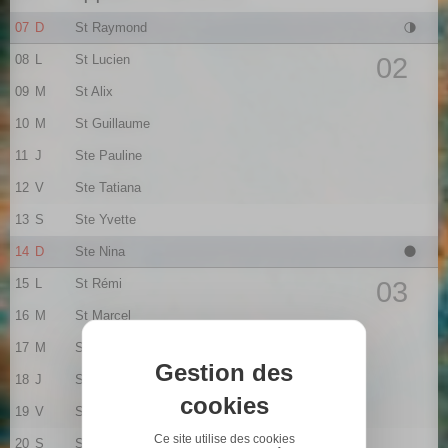
07
D
St Raymond
08
L
St Lucien
02
09
M
St Alix
10
M
St Guillaume
11
J
Ste Pauline
12
V
Ste Tatiana
13
S
Ste Yvette
14
D
Ste Nina
15
L
St Rémi
03
16
M
St Marcel
17
M
Ste Roseline
Gestion des
18
J
Ste Prisca
cookies
19
V
St Marius
Ce site utilise des cookies
20
S
St Sébastien