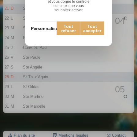
et vous donne le contrôle
sur ceux que vous
21
D
Ste Agnès
souhaitez activer
22
L
St Vincent
04
Tout
Tout
23
M
St Barnard
Personnaliser
refuser
accepter
24
M
Fr. de Sales
25
J
Conv. S. Paul
26
V
Ste Paule
27
S
Ste Angèle
28
D
St Th. d'Aquin
29
L
St Gildas
05
30
M
Ste Martine
31
M
Ste Marcelle
Plan du site
Mentions légales
Contact