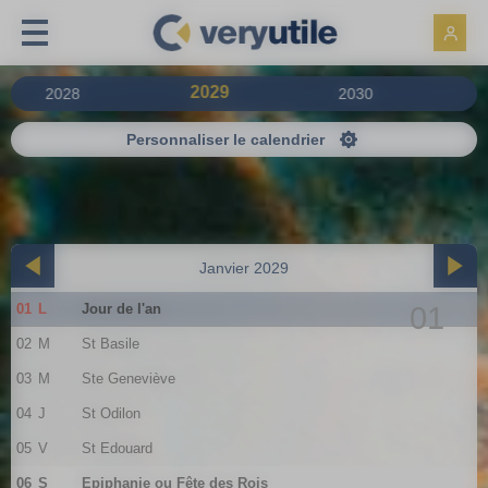
Panneau de gestion des cookies
2029
2028
2030
Personnaliser le calendrier
Janvier 2029
01
L
Jour de l'an
01
02
M
St Basile
03
M
Ste Geneviève
04
J
St Odilon
05
V
St Edouard
06
S
Epiphanie ou Fête des Rois