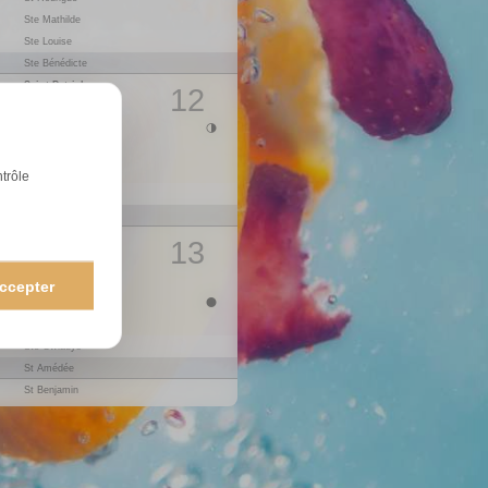
Ste Mathilde
14
L
St Maxime
1
Ste Louise
15
M
St Paterne
Ste Bénédicte
16
M
St B.-Joseph
Saint-Patrick
17
J
Fête des Secrétaires
12
St Cyrille
18
V
St Parfait
St Joseph
19
S
Ste Emma
20
D
Pâques orthodoxe
St Herbert
Ste Clémence
21
L
St Anselme
ntrôle
1
Ste Léa
22
M
St Alexandre
St Victorien
23
M
St Georges
Ste Catherine
24
J
St Fidèle
13
Annonciation
25
V
St Marc
Ste Larissa
26
S
Ste Alida
ccepter
27
D
Ste Zita
St Habib
St Gontran
28
L
Ste Valérie
1
Ste Gwladys
29
M
Ste Cath. de Sienne
St Amédée
30
M
St Robert
St Benjamin