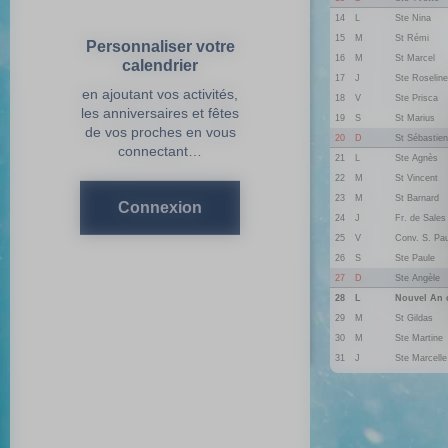
14
L
Ste Nina
15
M
St Rémi
Personnaliser votre
16
M
St Marcel
calendrier
17
J
Ste Roseline
en ajoutant vos activités,
18
V
Ste Prisca
les anniversaires et fêtes
19
S
St Marius
de vos proches en vous
20
D
St Sébastien
connectant…
21
L
Ste Agnès
22
M
St Vincent
23
M
St Barnard
Connexion
24
J
Fr. de Sales
25
V
Conv. S. Pau
26
S
Ste Paule
27
D
Ste Angèle
28
L
Nouvel An 
29
M
St Gildas
30
M
Ste Martine
31
J
Ste Marcelle