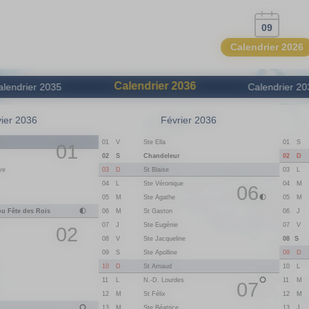
09
Calendrier 2026
Calendrier
2036
alendrier
2035
Calendrier
20
ier 2036
Février 2036
n
01
V
Ste Ella
01
S
01
02
D
02
S
Chandeleur
03
D
St Blaise
ve
03
L
04
L
Ste Véronique
04
M
06
05
M
Ste Agathe
05
M
ou Fête des Rois
06
M
St Gaston
06
J
07
J
Ste Eugénie
07
V
02
08
V
Ste Jacqueline
08
S
09
D
09
S
Ste Apolline
10
D
St Arnaud
10
L
11
L
N.-D. Lourdes
11
M
07
12
M
St Félix
12
M
13
M
Ste Béatrice
13
J