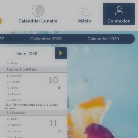
Calendrier Lunaire
Météo
Connexion
37
Calendrier
2038
Calendrier
2039
Mars 2036
Avril 2036
St Aubin
01
M
Le 1er Avril
1
Fête des Grand-Mères
02
M
Ste Sandrine
St Guénolé
03
J
St Richard
10
St Casimir
04
V
St Isidore
Ste Olive
05
S
Ste Irène
06
D
St Marcellin
Ste Colette
Ste Félicité
07
L
St J-B. de la Salle
1
Journée internationale des droits des
08
M
Ste Julie
femmes
Ste Françoise
09
M
St Gautier
St Vivien
10
J
St Fulbert
11
Ste Rosine
11
V
St Stanislas
Ste Justine
12
S
St Jules
13
D
Ste Ida
St Rodrigue