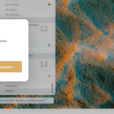
14
D
St Maxime
Ste Mathilde
Ste Louise
15
L
St Paterne
1
Ste Bénédicte
16
M
St B.-Joseph
Saint-Patrick
17
M
St Anicet
Début du Carême orthodoxe
18
J
Fête des Secrétaires
12
St Joseph
19
V
Ste Emma
St Herbert
20
S
Ste Odette
21
D
St Anselme
Ste Clémence
ntrôle
Ste Léa
22
L
St Alexandre
1
St Victorien
23
M
St Georges
Dimanche des Rameaux
24
M
St Fidèle
Annonciation
25
J
St Marc
13
Ste Larissa
26
V
Ste Alida
ccepter
St Habib
27
S
Ste Zita
28
D
Ste Valérie
Jeudi Saint
Vendredi Saint
29
L
Ste Cath. de Sienne
1
St Amédée
30
M
St Robert
Pâques
®
sé par
Cognix Systems
sur
WebGazelle