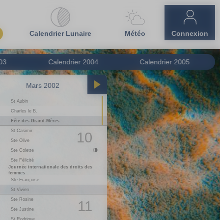
Calendrier Lunaire
Météo
Connexion
03
Calendrier
2004
Calendrier
2005
Mars 2002
Avril 2002
01
L
Lundi de Pâques
St Aubin
1
Charles le B.
02
M
Ste Sandrine
Fête des Grand-Mères
03
M
St Richard
St Casimir
04
J
St Isidore
10
Ste Olive
05
V
Ste Irène
Ste Colette
06
S
St Marcellin
07
D
St J-B. de la Salle
Ste Félicité
Journée internationale des droits des
08
L
Ste Julie
1
femmes
Ste Françoise
09
M
St Gautier
St Vivien
10
M
St Fulbert
Ste Rosine
11
J
St Stanislas
11
Ste Justine
12
V
St Jules
St Rodrigue
13
S
Ste Ida