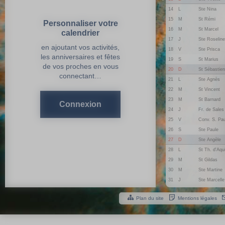
14
L
Ste Nina
15
M
St Rémi
Personnaliser votre
16
M
St Marcel
calendrier
17
J
Ste Roseline
en ajoutant vos activités,
18
V
Ste Prisca
les anniversaires et fêtes
19
S
St Marius
de vos proches en vous
20
D
St Sébastien
connectant…
21
L
Ste Agnès
22
M
St Vincent
23
M
St Barnard
Connexion
24
J
Fr. de Sales
25
V
Conv. S. Pau
26
S
Ste Paule
27
D
Ste Angèle
28
L
St Th. d'Aqu
29
M
St Gildas
30
M
Ste Martine
31
J
Ste Marcelle
Plan du site
Mentions légales