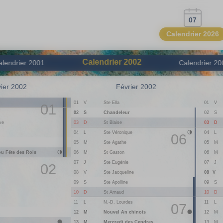
07
Calendrier 2026
Calendrier
2002
alendrier
2001
Calendrier
20
ier 2002
Février 2002
n
01
V
Ste Ella
01
V
01
02
S
Chandeleur
02
S
03
D
St Blaise
03
D
ve
04
L
Ste Véronique
04
L
06
05
M
Ste Agathe
05
M
ou Fête des Rois
06
M
St Gaston
06
M
07
J
Ste Eugénie
07
J
02
08
V
Ste Jacqueline
08
V
09
S
Ste Apolline
09
S
10
D
St Arnaud
10
D
11
L
N.-D. Lourdes
11
L
07
12
M
Nouvel An chinois
12
M
13
M
Mercredi des Cendres
13
M