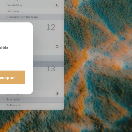
Ste Mathilde
14
L
St Maxime
1
Ste Louise
15
M
St Paterne
Dimanche des Rameaux
16
M
St B.-Joseph
Saint-Patrick
17
J
Fête des Secrétaires
12
St Cyrille
18
V
St Parfait
St Joseph
19
S
Ste Emma
20
D
Ste Odette
Jeudi Saint
Vendredi Saint
21
L
St Anselme
ntrôle
1
Ste Léa
22
M
St Alexandre
Pâques
23
M
St Georges
Lundi de Pâques
24
J
St Fidèle
13
Annonciation
25
V
St Marc
Ste Larissa
26
S
Ste Alida
ccepter
27
D
Pâques orthodoxe
St Habib
St Gontran
28
L
Ste Valérie
1
Ste Gwladys
29
M
Ste Cath. de Sienne
St Amédée
30
M
St Robert
St Benjamin