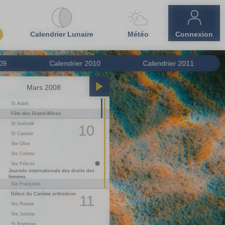
Calendrier Lunaire
Météo
Connexion
09
Calendrier
2010
Calendrier
2011
Mars 2008
Avril 2008
St Aubin
01
M
Le 1er Avril
1
Fête des Grand-Mères
02
M
Ste Sandrine
St Guénolé
03
J
St Richard
10
St Casimir
04
V
St Isidore
Ste Olive
05
S
Ste Irène
06
D
St Marcellin
Ste Colette
Ste Félicité
07
L
St J-B. de la Salle
1
Journée internationale des droits des
08
M
Ste Julie
femmes
Ste Françoise
09
M
St Gautier
Début du Carême orthodoxe
10
J
St Fulbert
11
Ste Rosine
11
V
St Stanislas
Ste Justine
12
S
St Jules
13
D
Ste Ida
St Rodrigue