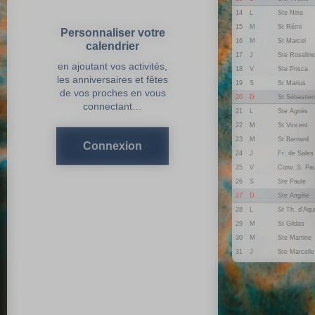
14
L
Ste Nina
15
M
St Rémi
Personnaliser votre
16
M
St Marcel
calendrier
17
J
Ste Roseline
en ajoutant vos activités,
18
V
Ste Prisca
les anniversaires et fêtes
19
S
St Marius
de vos proches en vous
20
D
St Sébastien
connectant…
21
L
Ste Agnès
22
M
St Vincent
23
M
St Barnard
Connexion
24
J
Fr. de Sales
25
V
Conv. S. Pau
26
S
Ste Paule
27
D
Ste Angèle
28
L
St Th. d'Aqu
29
M
St Gildas
30
M
Ste Martine
31
J
Ste Marcelle