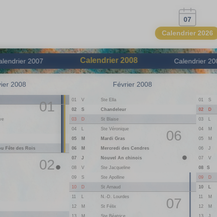
07
Calendrier 2026
Calendrier
2008
alendrier
2007
Calendrier
20
ier 2008
Février 2008
n
01
V
Ste Ella
01
S
01
02
D
02
S
Chandeleur
03
D
St Blaise
ve
03
L
04
L
Ste Véronique
04
M
06
05
M
Mardi Gras
05
M
ou Fête des Rois
06
M
Mercredi des Cendres
06
J
07
J
Nouvel An chinois
07
V
02
08
V
Ste Jacqueline
08
S
09
D
09
S
Ste Apolline
10
D
St Arnaud
10
L
11
L
N.-D. Lourdes
11
M
07
12
M
St Félix
12
M
13
M
Ste Béatrice
13
J