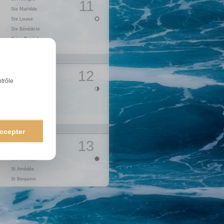
11
Ste Mathilde
14
V
Vendredi Saint
Ste Louise
15
S
St Paterne
16
D
Pâques
Ste Bénédicte
17
L
Lundi de Pâques
Saint-Patrick
1
St Cyrille
18
M
St Parfait
St Joseph
19
M
Ste Emma
St Herbert
20
J
Fête des Secrétaires
12
Ste Clémence
21
V
St Anselme
ntrôle
Ste Léa
22
S
St Alexandre
23
D
Pâques orthodoxe
St Victorien
Ste Catherine
24
L
St Fidèle
1
Annonciation
25
M
St Marc
Ste Larissa
26
M
Ste Alida
ccepter
St Habib
27
J
Ste Zita
13
St Gontran
28
V
Ste Valérie
Ste Gwladys
29
S
Ste Cath. de Sienne
St Amédée
30
D
St Robert
St Benjamin