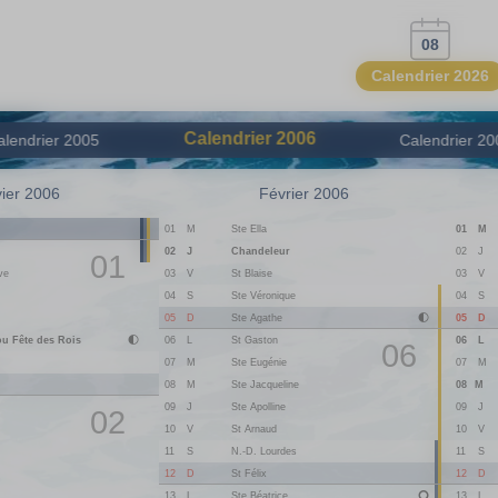
08
Calendrier 2026
Calendrier
2006
alendrier
2005
Calendrier
20
ier 2006
Février 2006
n
01
M
Ste Ella
01
M
02
J
Chandeleur
02
J
01
ve
03
V
St Blaise
03
V
04
S
Ste Véronique
04
S
05
D
Ste Agathe
05
D
ou Fête des Rois
06
L
St Gaston
06
L
06
07
M
Ste Eugénie
07
M
08
M
Ste Jacqueline
08
M
09
J
Ste Apolline
09
J
02
10
V
St Arnaud
10
V
11
S
N.-D. Lourdes
11
S
12
D
St Félix
12
D
13
L
Ste Béatrice
13
L