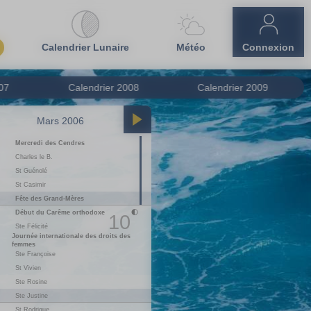
Calendrier Lunaire
Météo
Connexion
07
Calendrier
2008
Calendrier
2009
Mars 2006
Avril 2006
Mercredi des Cendres
01
S
Le 1er Avril
02
D
Ste Sandrine
Charles le B.
St Guénolé
03
L
St Richard
1
St Casimir
04
M
St Isidore
Fête des Grand-Mères
05
M
Ste Irène
Début du Carême orthodoxe
06
J
St Marcellin
10
Ste Félicité
07
V
St J-B. de la Salle
Journée internationale des droits des
08
S
Ste Julie
femmes
09
D
Dimanche des Rameaux
Ste Françoise
St Vivien
10
L
St Fulbert
1
Ste Rosine
11
M
St Stanislas
Ste Justine
12
M
St Jules
St Rodrigue
13
J
Jeudi Saint