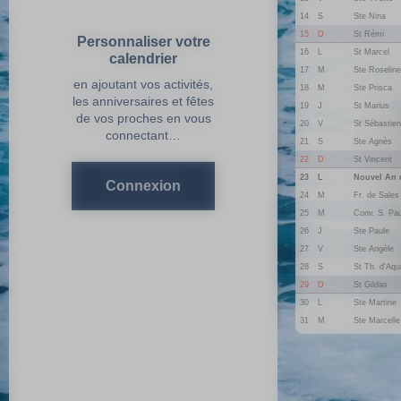
14
S
Ste Nina
15
D
St Rémi
Personnaliser votre
16
L
St Marcel
calendrier
17
M
Ste Roseline
en ajoutant vos activités,
18
M
Ste Prisca
les anniversaires et fêtes
19
J
St Marius
de vos proches en vous
20
V
St Sébastien
connectant…
21
S
Ste Agnès
22
D
St Vincent
23
L
Nouvel An 
Connexion
24
M
Fr. de Sales
25
M
Conv. S. Pau
26
J
Ste Paule
27
V
Ste Angèle
28
S
St Th. d'Aqu
29
D
St Gildas
30
L
Ste Martine
31
M
Ste Marcelle