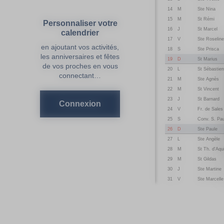
14
M
Ste Nina
15
M
St Rémi
Personnaliser votre
16
J
St Marcel
calendrier
17
V
Ste Roseline
en ajoutant vos activités,
18
S
Ste Prisca
les anniversaires et fêtes
19
D
St Marius
de vos proches en vous
20
L
St Sébastien
connectant…
21
M
Ste Agnès
22
M
St Vincent
23
J
St Barnard
Connexion
24
V
Fr. de Sales
25
S
Conv. S. Pau
26
D
Ste Paule
27
L
Ste Angèle
28
M
St Th. d'Aqu
29
M
St Gildas
30
J
Ste Martine
31
V
Ste Marcelle