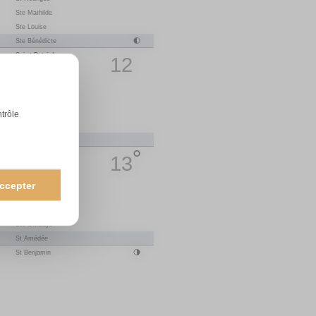
Ste Mathilde
14
L
St Maxime
1
Ste Louise
15
M
St Paterne
Ste Bénédicte
16
M
St B.-Joseph
Saint-Patrick
17
J
St Anicet
12
St Cyrille
18
V
St Parfait
St Joseph
19
S
Ste Emma
20
D
Ste Odette
St Herbert
Ste Clémence
21
L
St Anselme
ntrôle
1
Ste Léa
22
M
St Alexandre
St Victorien
23
M
St Georges
Ste Catherine
24
J
St Fidèle
13
Annonciation
25
V
St Marc
Ste Larissa
26
S
Ste Alida
ccepter
27
D
Ste Zita
St Habib
St Gontran
28
L
Ste Valérie
1
Ste Gwladys
29
M
Ste Cath. de Sienne
St Amédée
30
M
St Robert
St Benjamin