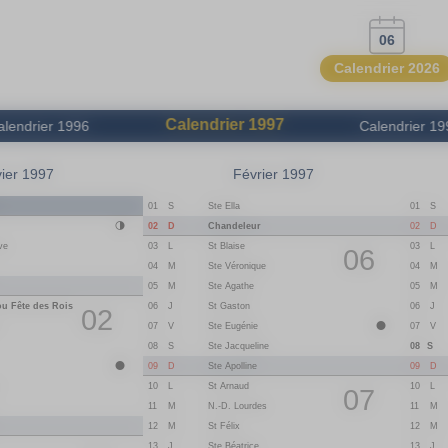
06
Calendrier 2026
Calendrier
1997
alendrier
1996
Calendrier
19
ier 1997
Février 1997
n
01
S
Ste Ella
01
S
02
D
Chandeleur
02
D
ve
03
L
St Blaise
03
L
06
04
M
Ste Véronique
04
M
05
M
Ste Agathe
05
M
ou Fête des Rois
06
J
St Gaston
06
J
02
07
V
Ste Eugénie
07
V
08
S
Ste Jacqueline
08
S
09
D
Ste Apolline
09
D
10
L
St Arnaud
10
L
07
11
M
N.-D. Lourdes
11
M
12
M
St Félix
12
M
13
J
Ste Béatrice
13
J