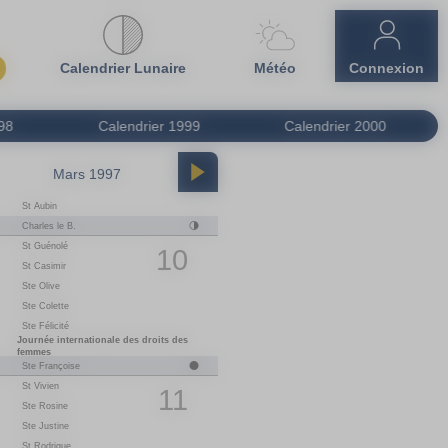
Calendrier Lunaire
Météo
Connexion
98
Calendrier
1999
Calendrier
2000
Mars 1997
Avril 1997
St Aubin
01
M
Le 1er Avril
1
Charles le B.
02
M
Ste Sandrine
St Guénolé
03
J
St Richard
10
St Casimir
04
V
St Isidore
Ste Olive
05
S
Ste Irène
06
D
St Marcellin
Ste Colette
Ste Félicité
07
L
St J-B. de la Salle
1
Journée internationale des droits des
08
M
Ste Julie
femmes
Ste Françoise
09
M
St Gautier
St Vivien
10
J
St Fulbert
11
Ste Rosine
11
V
St Stanislas
Ste Justine
12
S
St Jules
13
D
Ste Ida
St Rodrigue