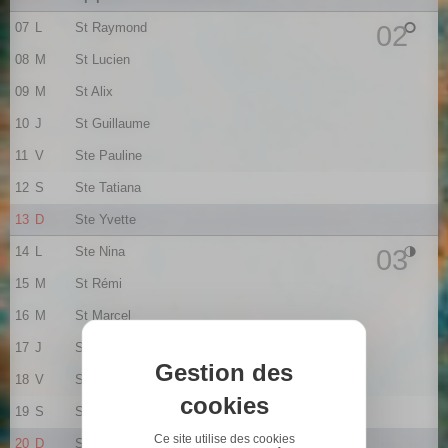
07
L
St Raymond
02
08
M
St Lucien
09
M
St Alix
10
J
St Guillaume
11
V
Ste Pauline
12
S
Ste Tatiana
13
D
Ste Yvette
14
L
Ste Nina
03
15
M
St Rémi
16
M
St Marcel
17
J
Ste Roseline
Gestion des
18
V
Ste Prisca
cookies
19
S
St Marius
Ce site utilise des cookies
20
D
St Sébastien