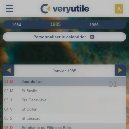
Panneau de gestion des cookies
1985
1984
1986
Personnaliser le calendrier
Janvier 1985
01
M
Jour de l'an
01
02
M
St Basile
03
J
Ste Geneviève
04
V
St Odilon
05
S
St Edouard
06
D
Epiphanie ou Fête des Rois