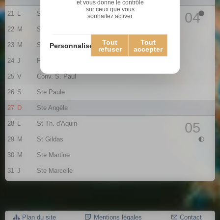
et vous donne le contrôle
sur ceux que vous
21
L
Ste Agnès
04
souhaitez activer
22
M
St Vincent
Tout
Tout
23
M
St Barnard
Personnaliser
refuser
accepter
24
J
Fr. de Sales
25
V
Conv. S. Paul
26
S
Ste Paule
27
D
Ste Angèle
28
L
St Th. d'Aquin
05
29
M
St Gildas
30
M
Ste Martine
31
J
Ste Marcelle
Plan du site
Mentions légales
Contact