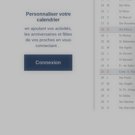
14
M
Ste Nina
15
J
St Rémi
Personnaliser votre
16
V
St Marcel
calendrier
17
S
Ste Roseline
en ajoutant vos activités,
18
D
Ste Prisca
les anniversaires et fêtes
19
L
St Marius
de vos proches en vous
20
M
St Sébastien
connectant…
21
M
Ste Agnès
22
J
St Vincent
23
V
St Barnard
Connexion
24
S
Fr. de Sales
25
D
Conv. S. Pau
26
L
Ste Paule
27
M
Ste Angèle
28
M
St Th. d'Aqu
29
J
St Gildas
30
V
Ste Martine
31
S
Ste Marcelle