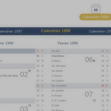
06
Calendrier 2026
Calendrier
1998
alendrier
1997
Calendrier
19
ier 1998
Février 1998
n
01
D
Ste Ella
01
D
02
L
Chandeleur
02
L
06
ve
03
M
St Blaise
03
M
04
M
Ste Véronique
04
M
05
J
Ste Agathe
05
J
02
ou Fête des Rois
06
V
St Gaston
06
V
07
S
Ste Eugénie
07
S
08
D
Ste Jacqueline
08
D
09
L
Ste Apolline
09
L
07
10
M
St Arnaud
10
M
11
M
N.-D. Lourdes
11
M
12
J
St Félix
12
J
03
13
V
Ste Béatrice
13
V