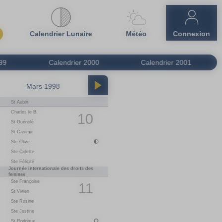
Calendrier Lunaire
Météo
Connexion
99
Calendrier
2000
Calendrier
2001
Mars 1998
Avril 1998
St Aubin
01
M
Le 1er Avril
Charles le B.
02
J
Ste Sandrine
10
St Guénolé
03
V
St Richard
St Casimir
04
S
St Isidore
05
D
Ste Irène
Ste Olive
Ste Colette
06
L
St Marcellin
1
Ste Félicité
07
M
St J-B. de la Salle
Journée internationale des droits des
08
M
Ste Julie
femmes
Ste Françoise
09
J
St Gautier
11
St Vivien
10
V
St Fulbert
Ste Rosine
11
S
St Stanislas
12
D
St Jules
Ste Justine
St Rodrigue
13
L
Ste Ida