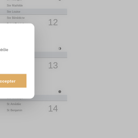
1
Ste Mathilde
14
M
St Maxime
Ste Louise
15
M
St Paterne
Ste Bénédicte
16
J
St B.-Joseph
12
Saint-Patrick
17
V
St Anicet
St Cyrille
18
S
St Parfait
19
D
Ste Emma
St Joseph
St Herbert
20
L
Ste Odette
1
Ste Clémence
21
M
St Anselme
ntrôle
Ste Léa
22
M
St Alexandre
St Victorien
23
J
St Georges
13
Ste Catherine
24
V
St Fidèle
Annonciation
25
S
St Marc
26
D
Ste Alida
Ste Larissa
ccepter
St Habib
27
L
Ste Zita
1
St Gontran
28
M
Ste Valérie
Ste Gwladys
29
M
Ste Cath. de Sienne
St Amédée
30
J
St Robert
14
St Benjamin