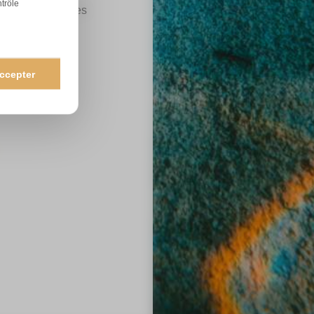
ntrôle
 principales fêtes
ccepter
xe