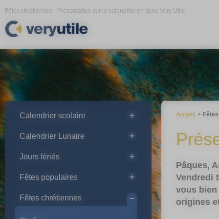
Panneau de gestion des cookies
Fêtes chrétiennes - Présentation sur le calendrier en ligne Very Utile
Accueil
Fêtes
Calendrier scolaire
Prése
Calendrier Lunaire
Jours fériés
Pâques, A
Vendredi 
Fêtes populaires
vous bien 
Fêtes chrétiennes
origines e