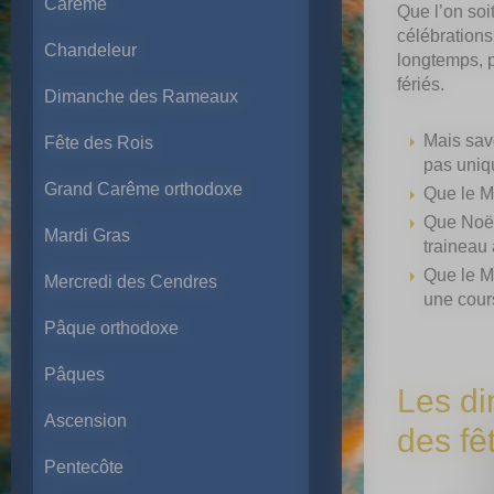
Carême
Que l’on soi
célébrations
Chandeleur
longtemps, p
fériés.
Dimanche des Rameaux
Mais sav
Fête des Rois
pas uniqu
Grand Carême orthodoxe
Que le M
Que Noël
Mardi Gras
traineau 
Que le M
Mercredi des Cendres
une cours
Pâque orthodoxe
Pâques
Les di
Ascension
des fê
Pentecôte