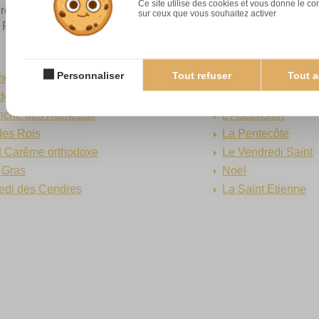
Ce site utilise des cookies et vous donne le co
oposons de découvrir des présentations simples et rapides des
sur ceux que vous souhaitez activer
. Retrouvez notamment…
Personnaliser
Tout refuser
Tout a
me
La Pâque orthodo
deleur
La fête de Pâques
nche des Rameaux
L’Ascension
des Rois
La Pentecôte
d Carême orthodoxe
Le Vendredi Saint
 Gras
Noël
edi des Cendres
La Saint Etienne