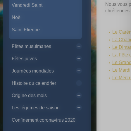
Nous vous pr
Vendredi Saint
chrétiennes
Noël
Saint Etienne
Le Carê
La Chan
Fêtes musulmanes
Le Dima
La Fête 
Fêtes juives
Le Gran
Le Mardi
Journées mondiales
Le Mercr
Histoire du calendrier
Origine des mois
Les légumes de saison
Confinement coronavirus 2020