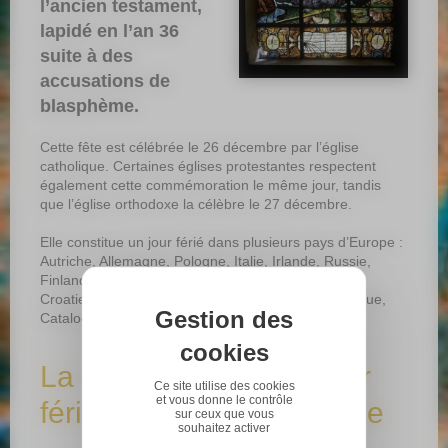
l’ancien testament,
lapidé en l’an 36
suite à des
accusations de
blasphème.
Cette fête est célébrée le 26 décembre par l’église
catholique. Certaines églises protestantes respectent
également cette commémoration le même jour, tandis
que l’église orthodoxe la célèbre le 27 décembre.
Elle constitue un jour férié dans plusieurs pays d’Europe :
Autriche, Allemagne, Pologne, Italie, Irlande, Russie,
Finlande, Danemark, Luxembourg, Serbie, Suisse,
Croatie, Roumanie, Monténégro, République Tchèque,
Gestion des
Catalogne et dans les Îles Baléares.
cookies
La Saint Etienne, un jour
Ce site utilise des cookies
et vous donne le contrôle
férié en Alsace et Moselle
sur ceux que vous
souhaitez activer