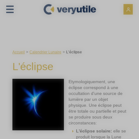
Panneau de gestion des cookies
Accueil
Calendrier Lunaire
L'éclipse
L'éclipse
Etymologiquement, une
éclipse correspond à une
occultation d'une source de
lumière par un objet
physique. Une éclipse peut
être totale ou partielle et peut
se produire sous deux
circonstances:
L'éclipse solaire:
elle se
produit lorsque la Lune