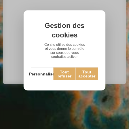
Gestion des
cookies
Ce site utilise des cookies
et vous donne le contrôle
sur ceux que vous
souhaitez activer
Tout
Tout
Personnaliser
refuser
accepter