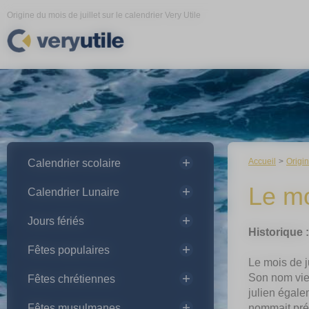
Panneau de gestion des cookies
Origine du mois de juillet sur le calendrier Very Utile
Accueil
Origi
Calendrier scolaire
Le mo
Calendrier Lunaire
Jours fériés
Historique :
Fêtes populaires
Le mois de j
Son nom vien
Fêtes chrétiennes
julien égale
Fêtes musulmanes
nommait pré