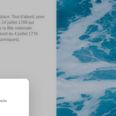
place. Tout d'abord, pour
u 14 juillet 1789 qui
la fête nationale.
ord du 4 juillet 1776
tanniques).
ntrôle