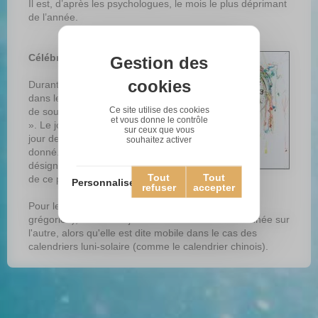
Il est, d’après les psychologues, le mois le plus déprimant
de l’année.
Célébration de janvier :
Gestion des
cookies
Durant ce mois, il est coutume
dans les sociétés occidentales
Ce site utilise des cookies
de souhaiter la « bonne année
et vous donne le contrôle
». Le jour de l'An est le premier
sur ceux que vous
jour de l'année d'un calendrier
souhaitez activer
donné. Par extension le terme
désigne aussi les célébrations
Tout
Tout
de ce premier jour.
Personnaliser
refuser
accepter
Pour les calendriers solaires (comme le calendrier
grégorien), la date du jour de l'An est fixe d'une année sur
l'autre, alors qu'elle est dite mobile dans le cas des
calendriers luni-solaire (comme le calendrier chinois).