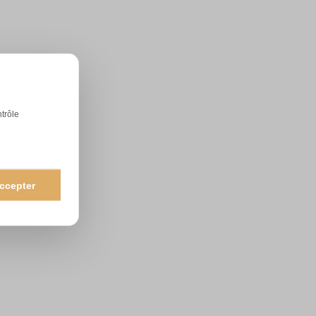
ntrôle
ccepter