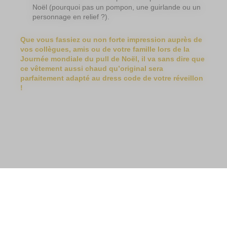
Noël (pourquoi pas un pompon, une guirlande ou un
personnage en relief ?).
Que vous fassiez ou non forte impression auprès de
vos collègues, amis ou de votre famille lors de la
Journée mondiale du pull de Noël, il va sans dire que
ce vêtement aussi chaud qu’original sera
parfaitement adapté au dress code de votre réveillon
!
Plan du site
Mentions légales
Contact
Gestion des cookies
Préservons la planète
© Very Utile 2026 - Réalisé par
Cognix Systems
sur
WebGazelle
®