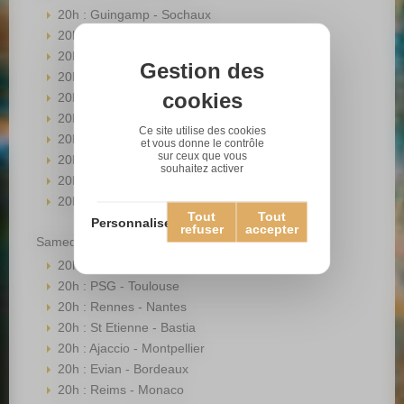
20h : Guingamp - Sochaux
20h : Toulouse - Lorient
20h : Montpellier - Rennes
Gestion des
20h : Monaco - Bastia
cookies
20h : Ajaccio - Lyon
20h : Valenciennes - PSG
Ce site utilise des cookies
20h : Marseille - St Etienne
et vous donne le contrôle
sur ceux que vous
20h : Nantes - Nice
souhaitez activer
20h : Bordeaux - Reims
20h : Lille - Evian
Tout
Tout
Personnaliser
refuser
accepter
Samedi 28 septembre 2013
20h : Lorient - Marseille
20h : PSG - Toulouse
20h : Rennes - Nantes
20h : St Etienne - Bastia
20h : Ajaccio - Montpellier
20h : Evian - Bordeaux
20h : Reims - Monaco