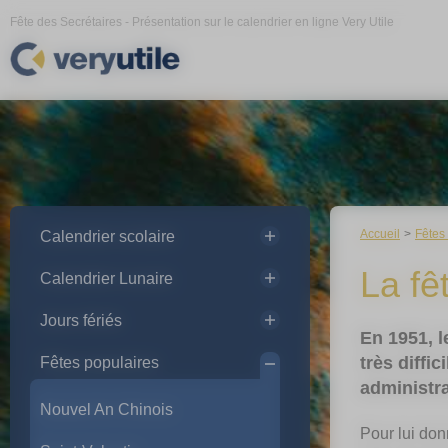
Panneau de gestion des cookies
Fête des Secrétaires - Présentation sur le calendrier en ligne Very Utile
Accueil
Fêtes
Calendrier scolaire
La fê
Calendrier Lunaire
Jours fériés
En 1951, l
très diffi
Fêtes populaires
administrat
Nouvel An Chinois
Pour lui don