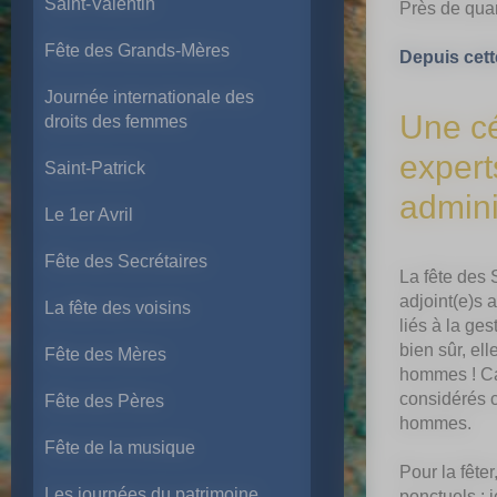
Saint-Valentin
Près de quar
Fête des Grands-Mères
Depuis cette
Journée internationale des
Une cé
droits des femmes
expert
Saint-Patrick
adminis
Le 1er Avril
Fête des Secrétaires
La fête des 
adjoint(e)s a
La fête des voisins
liés à la ges
bien sûr, el
Fête des Mères
hommes ! Car
considérés c
Fête des Pères
hommes.
Fête de la musique
Pour la fête
Les journées du patrimoine
ponctuels :