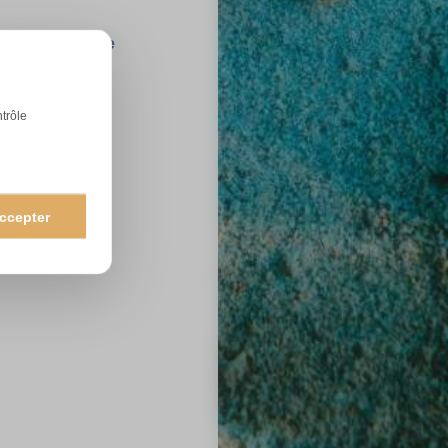
tentions pour ce
 !
ntrôle
ccepter