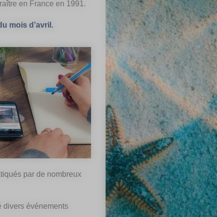
araître en France en 1991.
du mois d’avril.
ratiqués par de nombreux
éé divers événements