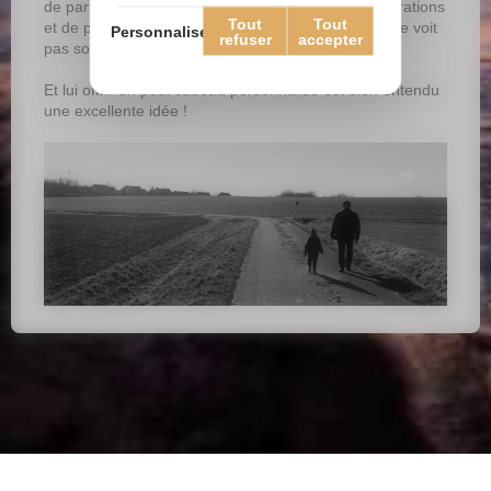
de partager un bon repas, de mêler plusieurs générations
Tout
Tout
et de procurer du bonheur à un grand-père qu’on ne voit
Personnaliser
refuser
accepter
pas souvent.
Et lui offrir un petit cadeau personnalisé est bien entendu
une excellente idée !
Plan du site
Mentions légales
Contact