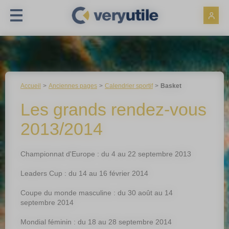
Panneau de gestion des cookies
Accueil
Anciennes pages
Calendrier sportif
Basket
Les grands rendez-vous
2013/2014
Championnat d'Europe :
du 4 au 22 septembre 2013
Leaders Cup :
du 14 au 16 février 2014
Coupe du monde masculine :
du 30 août au 14
septembre 2014
Mondial féminin :
du 18 au 28 septembre 2014