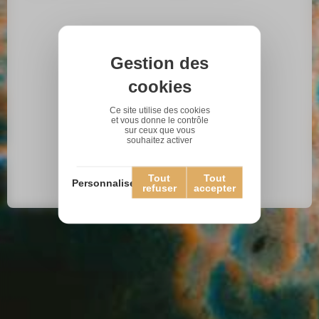
Gestion des
cookies
Ce site utilise des cookies
et vous donne le contrôle
sur ceux que vous
souhaitez activer
Tout
Tout
Personnaliser
refuser
accepter