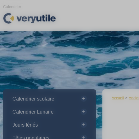
Panneau de gestion des cookies
Calendrier
Accueil
Ancie
Calendrier scolaire
Calendrier Lunaire
Jours fériés
Fêtes populaires