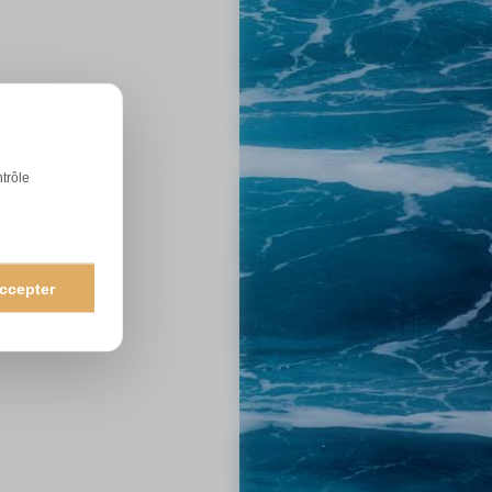
ntrôle
ccepter