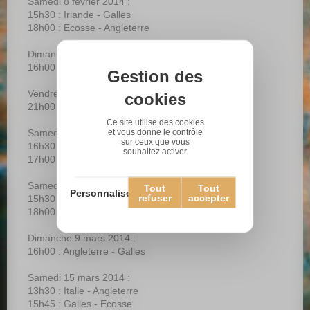
Samedi 8 février 2014 :
15h30 : Irlande - Galles
18h00 : Ecosse - Angleterre
Dimanche 9 février 2014 :
16h00 : France - Italie
Gestion des
Vendredi 21 février 2014 :
cookies
21h00 : Galles - France
Ce site utilise des cookies
et vous donne le contrôle
Samedi 22 février 2014 :
sur ceux que vous
16h30 : Italie - Ecosse
souhaitez activer
17h00 : Angleterre - Irlande
Samedi 8 mars 2014 :
Tout
Tout
Personnaliser
refuser
accepter
15h30 : Irlande - Italie
18h00 : Ecosse - France
Dimanche 9 mars 2014 :
16h00 : Angleterre - Galles
Samedi 15 mars 2014 :
13h30 : Italie - Angleterre
15h45 : Galles - Ecosse