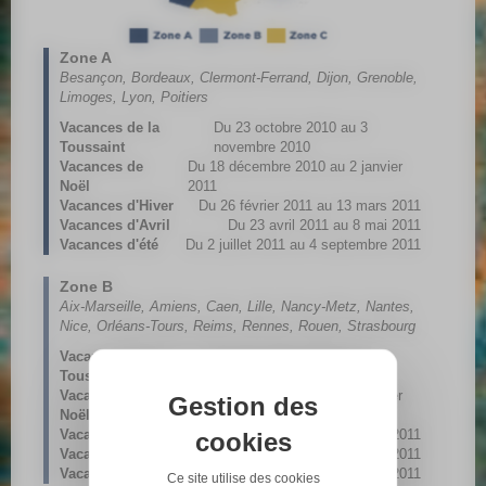
Zone A
Besançon, Bordeaux, Clermont-Ferrand, Dijon, Grenoble,
Limoges, Lyon, Poitiers
Vacances de la
Du 23 octobre 2010 au 3
Toussaint
novembre 2010
Vacances de
Du 18 décembre 2010 au 2 janvier
Noël
2011
Vacances d'Hiver
Du 26 février 2011 au 13 mars 2011
Vacances d'Avril
Du 23 avril 2011 au 8 mai 2011
Vacances d'été
Du 2 juillet 2011 au 4 septembre 2011
Zone B
Aix-Marseille, Amiens, Caen, Lille, Nancy-Metz, Nantes,
Nice, Orléans-Tours, Reims, Rennes, Rouen, Strasbourg
Vacances de la
Du 23 octobre 2010 au 3
Toussaint
novembre 2010
Vacances de
Du 18 décembre 2010 au 2 janvier
Gestion des
Noël
2011
Vacances d'Hiver
Du 19 février 2011 au 6 mars 2011
cookies
Vacances d'Avril
Du 16 avril 2011 au 1 mai 2011
Vacances d'été
Du 2 juillet 2011 au 4 septembre 2011
Ce site utilise des cookies