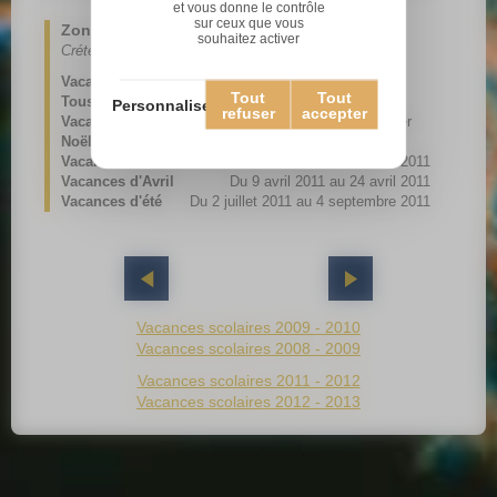
et vous donne le contrôle
sur ceux que vous
Zone C
souhaitez activer
Créteil, Montpellier, Paris, Toulouse, Versailles
Vacances de la
Du 23 octobre 2010 au 3
Tout
Tout
Toussaint
novembre 2010
Personnaliser
refuser
accepter
Vacances de
Du 18 décembre 2010 au 2 janvier
Noël
2011
Vacances d'Hiver
Du 12 février 2011 au 27 février 2011
Vacances d'Avril
Du 9 avril 2011 au 24 avril 2011
Vacances d'été
Du 2 juillet 2011 au 4 septembre 2011
Vacances scolaires 2009 - 2010
Vacances scolaires 2008 - 2009
Vacances scolaires 2011 - 2012
Vacances scolaires 2012 - 2013